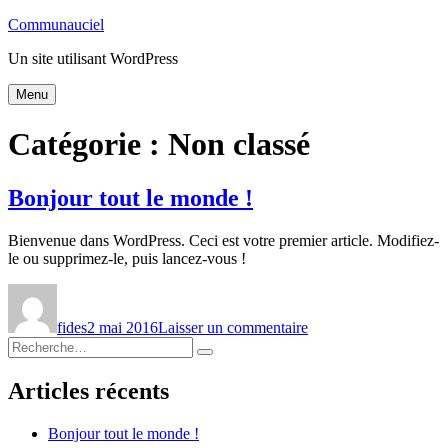
Aller
Communauciel
au
Un site utilisant WordPress
contenu
Menu
Catégorie :
Non classé
Bonjour tout le monde !
Bienvenue dans WordPress. Ceci est votre premier article. Modifiez-
le ou supprimez-le, puis lancez-vous !
Auteur
Publié
sur
le
Bonjour
fides
2 mai 2016
Laisser un commentaire
tout
Recherche
le
Recherche
pour :
monde !
Articles récents
Bonjour tout le monde !